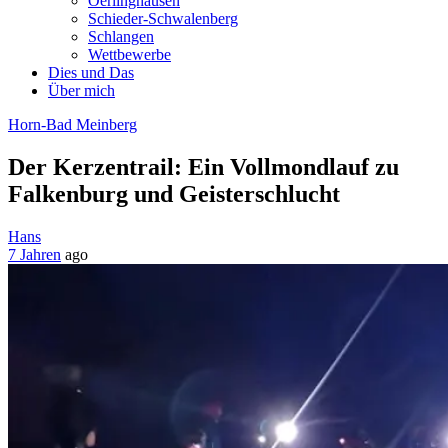
Oerlinghausen
Schieder-Schwalenberg
Schlangen
Wettbewerbe
Dies und Das
Über mich
Horn-Bad Meinberg
Der Kerzentrail: Ein Vollmondlauf zu
Falkenburg und Geisterschlucht
Hans
7 Jahren
ago