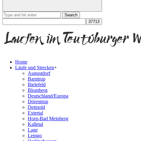
Search
for:
Home
Läufe und Strecken
+
Augustdorf
Barntrup
Bielefeld
Blomberg
Deutschland/Europa
Dörentrup
Detmold
Extertal
Horn-Bad Meinberg
Kalletal
Lage
Lemgo