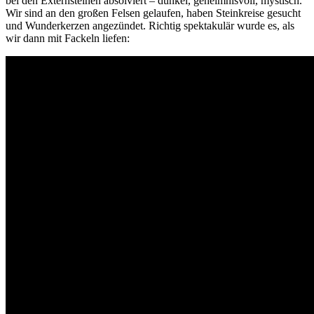
bei den Externsteinen absolviert – dunkel, geheimnisvoll, mystisch.
Wir sind an den großen Felsen gelaufen, haben Steinkreise gesucht
und Wunderkerzen angezündet. Richtig spektakulär wurde es, als
wir dann mit Fackeln liefen: