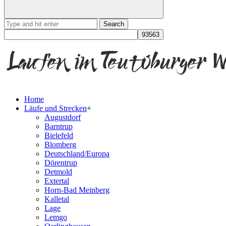
Search
for:
Home
Läufe und Strecken
+
Augustdorf
Barntrup
Bielefeld
Blomberg
Deutschland/Europa
Dörentrup
Detmold
Extertal
Horn-Bad Meinberg
Kalletal
Lage
Lemgo