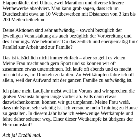
Etappenläufe, drei Ultras, zwei Marathon und diverse kürzere
Wettbewerbe absolviert. Man kann grob sagen, dass ich im
Durchschnitt etwa an 10 Wettbewerben mit Distanzen von 3 km bis
200 Meilen teilnehme.
Deine Aktionen sind sehr aufwändig – sowohl bezüglich der
jeweiligen Veranstaltung als auch bezüglich der Vorbereitung und
des Trainings. Wie bekommst Du das zeitlich und energiemäßig hin?
Parallel zur Arbeit und zur Familie?
Das ist tatsächlich nicht immer einfach – aber so geht es vielen.
Meine Frau macht auch gern Sport und so können wir oft
zusammen etwas unternehmen. Ich laufe oft abends und es macht
mir nicht aus, im Dunkeln zu laufen. Zu Wettkämpfen fahre ich oft
allein, weil der Aufwand mit der ganzen Familie zu aufwändig ist.
Ich plane mein Laufjahr meist weit im Voraus und wir sprechen die
großen Veranstaltungen lange vorher ab. Falls dann etwas
dazwischenkommt, können wir gut umplanen. Meine Frau weiß,
dass mir Sport sehr wichtig ist. Ich versuche mein Training zu Hause
zu gestalten. In diesem Jahr habe ich
sehr
wenige Wettkämpfe und
fahre daher seltener weg. Einer dieser Wettkämpfe ist übrigens der
Hermannslauf!
Ach ja! Erzähl mal.