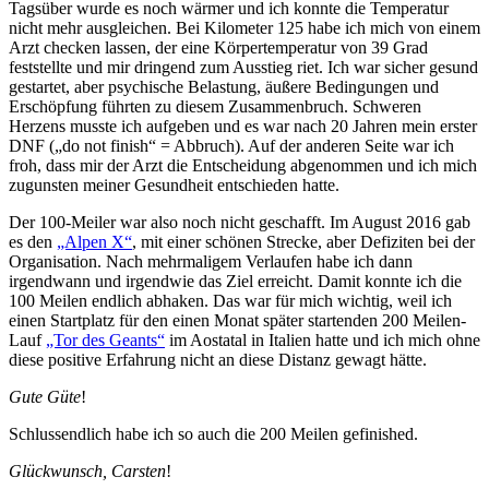
Tagsüber wurde es noch wärmer und ich konnte die Temperatur
nicht mehr ausgleichen. Bei Kilometer 125 habe ich mich von einem
Arzt checken lassen, der eine Körpertemperatur von 39 Grad
feststellte und mir dringend zum Ausstieg riet. Ich war sicher gesund
gestartet, aber psychische Belastung, äußere Bedingungen und
Erschöpfung führten zu diesem Zusammenbruch. Schweren
Herzens musste ich aufgeben und es war nach 20 Jahren mein erster
DNF („do not finish“ = Abbruch). Auf der anderen Seite war ich
froh, dass mir der Arzt die Entscheidung abgenommen und ich mich
zugunsten meiner Gesundheit entschieden hatte.
Der 100-Meiler war also noch nicht geschafft. Im August 2016 gab
es den
„Alpen X“
, mit einer schönen Strecke, aber Defiziten bei der
Organisation. Nach mehrmaligem Verlaufen habe ich dann
irgendwann und irgendwie das Ziel erreicht. Damit konnte ich die
100 Meilen endlich abhaken. Das war für mich wichtig, weil ich
einen Startplatz für den einen Monat später startenden 200 Meilen-
Lauf
„Tor des Geants“
im Aostatal in Italien hatte und ich mich ohne
diese positive Erfahrung nicht an diese Distanz gewagt hätte.
Gute Güte
!
Schlussendlich habe ich so auch die 200 Meilen gefinished.
Glückwunsch, Carsten
!