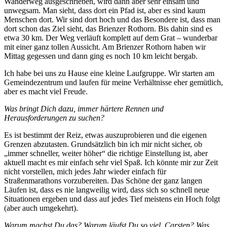
Wanderweg ausgeschrieben, wird dann aber sehr einsam und
unwegsam. Man sieht, dass dort ein Pfad ist, aber es sind kaum
Menschen dort. Wir sind dort hoch und das Besondere ist, dass man
dort schon das Ziel sieht, das Brienzer Rothorn. Bis dahin sind es
etwa 30 km. Der Weg verläuft komplett auf dem Grat – wunderbar
mit einer ganz tollen Aussicht. Am Brienzer Rothorn haben wir
Mittag gegessen und dann ging es noch 10 km leicht bergab.
Ich habe bei uns zu Hause eine kleine Laufgruppe. Wir starten am
Gemeindezentrum und laufen für meine Verhältnisse eher gemütlich,
aber es macht viel Freude.
Was bringt Dich dazu, immer härtere Rennen und
Herausforderungen zu suchen?
Es ist bestimmt der Reiz, etwas auszuprobieren und die eigenen
Grenzen abzutasten. Grundsätzlich bin ich mir nicht sicher, ob
„immer schneller, weiter höher“ die richtige Einstellung ist, aber
aktuell macht es mir einfach sehr viel Spaß. Ich könnte mir zur Zeit
nicht vorstellen, mich jedes Jahr wieder einfach für
Straßenmarathons vorzubereiten. Das Schöne der ganz langen
Läufen ist, dass es nie langweilig wird, dass sich so schnell neue
Situationen ergeben und dass auf jedes Tief meistens ein Hoch folgt
(aber auch umgekehrt).
Warum machst Du das? Warum läufst Du so viel, Carsten? Was