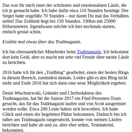
Das war für mich einer der schönsten und emotionalsten Läufe, die
ich je gemacht habe. Ich habe dafür etwa 110 Stunden benötigt. Der
Sieger hatte ungefähr 70 Stunden – nur damit Du mal das Verhältnis
siehst! Das Zeitlimit liegt bei 150 Stunden. 330km mit 25000
Höhenmetern. Irgendwann möchte ich hier nochmals starten,
einfach genial schön.
Erzähle mal etwas über das Trailmagazin.
Ich bin ehrenamtlicher Mitarbeiter beim
Trailmagazin
. Ich bekomme
dort kein Geld, aber es macht mir sehr viel Freude über meine Läufe
zu berichten.
2016 habe ich für den „Trailblog“ gearbeitet, einen der besten Blogs
in diesem Bereich, zumindest damals. Leider gibt es den Blog nicht
mehr und Ende 2016 hat sich dann eine neue Möglichkeit ergeben.
Denis Wischniewski, Gründer und Chefredakteur des
Trailmagazins, hat für die Saison 2017 ein Fünf-Personen-Team
gesucht, das für das Trailmagazin laufen und von Scott ausgerüstet
werden sollte. Etwa 200 Leute haben sich beworben. Ich hatte
Glück und einen der begehrten Plätze bekommen. Dadurch bin ich
näher ans Trailmagazin rangerutscht, konnte von meinen Läufen
berichten und habe ab und zu, aber eher selten, Testmaterial,
bekommen.