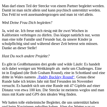
Man darf einen Teil der Strecke von einem Partner begleitet werden.
Damit ist man nicht allein und kann psychisch unterstützt werden.
Das Feld ist weit auseinandergezogen und man ist viel allein.
Wird Deine Frau Dich begleiten?
Ja, wird sie. Ich freue mich riesig mit ihr zwei Wochen in
Kalifornien verbringen zu dürfen. Das klappt natürlich nur, wenn
man eine tolle Familie und Freunde hat, da unsere Kinder ja
schulpflichtig sind und während dieser Zeit betreut sein müssen.
Danke an dieser Stelle!
Hast Du noch andere Projekte?
Es gibt in Großbritannien drei große und wilde Läufe: Es handelt
sich dabei weniger um Wettkämpfe als mehr um Challenges. Eine
ist in England (die Bob Graham Round), eine in Schottland und eine
dritte in Wales namens
„Paddy Buckley Round“
. Genau diese
Runde habe ich letztes Jahr mit fünf Freunden im November
versucht. Es handelt sich um eine Runde mit 47 Gipfeln auf einer
Distanz von etwa 100 km. Die Strecke ist meistens weglos und man
muss mit Karte und GPS den idealen Weg finden.
Wir hatten tolle einheimische Begleiter, die uns unterstützt haben
und beim Navigieren geholfen haben. Aber das Wetter war so