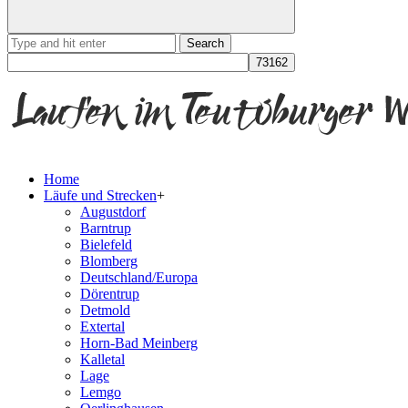
Search
for:
Home
Läufe und Strecken
+
Augustdorf
Barntrup
Bielefeld
Blomberg
Deutschland/Europa
Dörentrup
Detmold
Extertal
Horn-Bad Meinberg
Kalletal
Lage
Lemgo