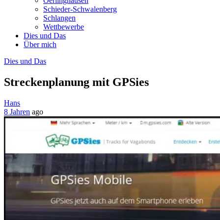
Oerlinghausen
Schieder-Schwalenberg
Schlangen
Wettbewerbe
Dies und Das
Über mich
Dies und Das
Streckenplanung mit GPSies
Hans
8 Jahren
ago