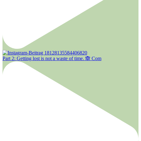
Part 2: Getting lost is not a waste of time. 🙈 Com