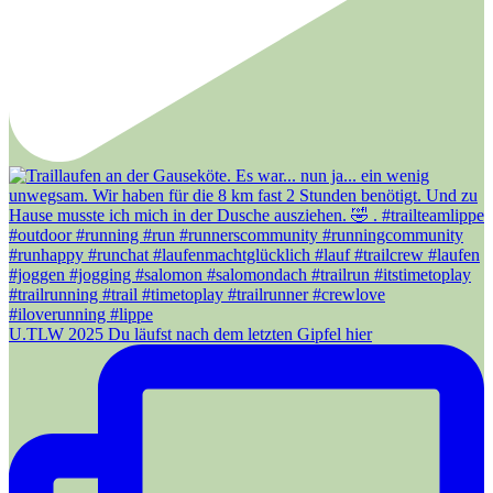
U.TLW 2025 Du läufst nach dem letzten Gipfel hier